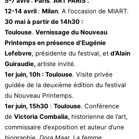
5-7 avril : Paris
.
ART PARIS .
12-14 avril
:
Milan
. A l’occasion de MIART.
30 mai à partir de 14h30 :
Toulouse
.
Vernissage du Nouveau
Printemps en présence d’Eugénie
Lefebvre
, présidente du festival, et
d’Alain
Guiraudie,
artiste invité.
1er juin, 10h : Toulouse
. Visite privée
guidée de la deuxième édition du festival
du Nouveau Printemps.
1er juin, 15h30
:
Toulouse
. Conférence
de
Victoria Combalia,
historienne de l’art,
commissaire d’exposition et auteur d’une
biographie,
Dora Maar. La femme