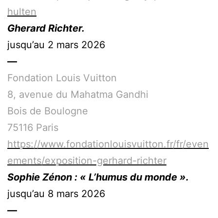
hulten
Gherard Richter.
jusqu’au 2 mars 2026
—
Fondation Louis Vuitton
8, avenue du Mahatma Gandhi
Bois de Boulogne
75116 Paris
https://www.fondationlouisvuitton.fr/fr/even
ements/exposition-gerhard-richter
Sophie Zénon : « L’humus du monde ».
jusqu’au 8 mars 2026
—