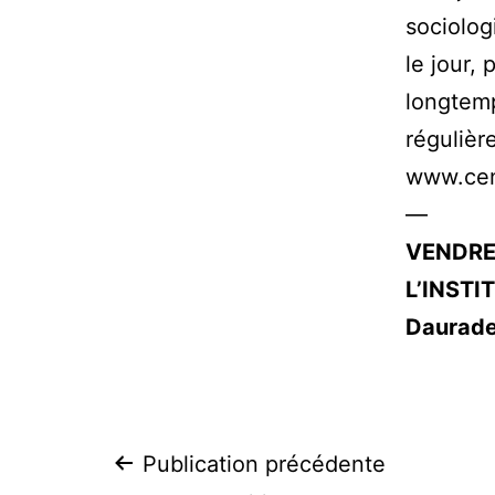
sociologi
le jour,
longtemp
régulièr
www.cent
—
VENDRE
L’INSTI
Daurade
Navigation
Publication précédente