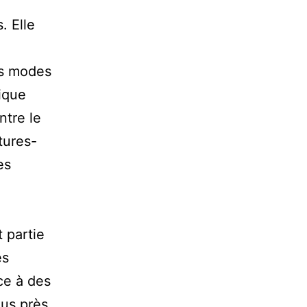
. Elle
les modes
ique
ntre le
ptures-
es
t partie
es
ce à des
lus près