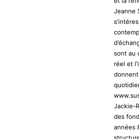
et la ré
Jeanne S
s’intére
contempo
d’échang
sont au 
réel et l
donnent 
quotidie
www.sus
Jackie-Ru
des fond
années 8
structur