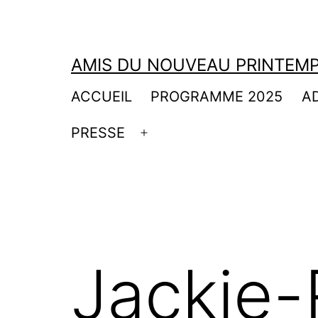
Aller
au
contenu
AMIS DU NOUVEAU PRINTEMP
ACCUEIL
PROGRAMME 2025
A
PRESSE
Ouvrir
le
menu
Jackie-