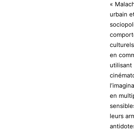
« Malachi
urbain e
sociopol
comporte
culturel
en comm
utilisan
cinémato
l’imagin
en multi
sensible
leurs ar
antidote