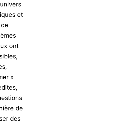
’univers
iques et
 de
stèmes
eux ont
ibles,
es,
mer »
édites,
uestions
nière de
user des