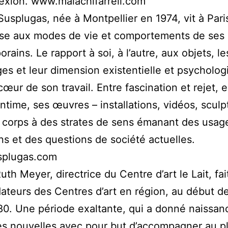
flexion. www.malachifarrell.com
usplugas, née à Montpellier en 1974, vit à Paris
sse aux modes de vie et comportements de ses
rains. Le rapport à soi, à l’autre, aux objets, 
es et leur dimension existentielle et psycholog
cœur de son travail. Entre fascination et rejet, e
’intime, ses œuvres – installations, vidéos, scul
corps à des strates de sens émanant des usag
ns et des questions de société actuelles.
plugas.com
th Meyer, directrice du Centre d’art le Lait, fai
ateurs des Centres d’art en région, au début d
0. Une période exaltante, qui a donné naissan
es nouvelles avec pour but d’accompagner au p