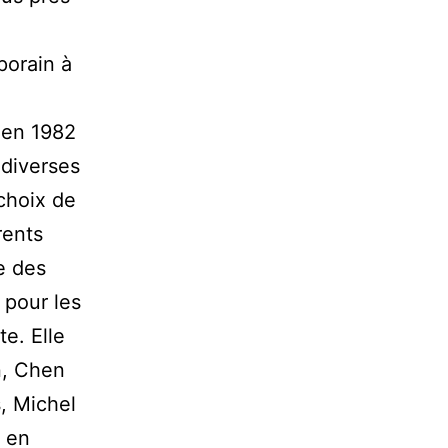
porain à
n en 1982
 diverses
 choix de
rents
e des
 pour les
e. Elle
n, Chen
, Michel
e en