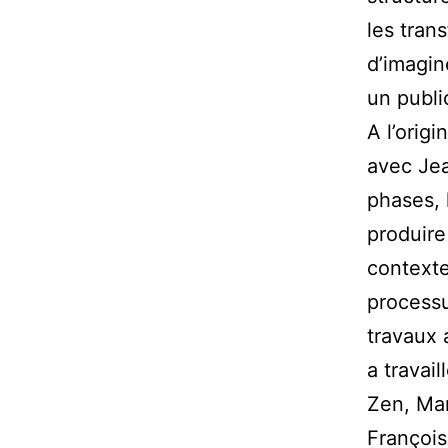
les trans
d’imagin
un publi
A l’orig
avec Jea
phases, 
produir
contexte
processu
travaux 
a travai
Zen, Mar
François