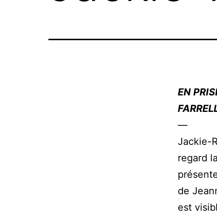
EN PRIS
FARREL
—
Jackie-R
regard l
présente
de Jeann
est visi