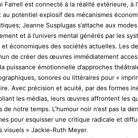
 Farrell est connecté à la réalité extérieure, à l
t au potentiel explosif des mécanismes économ
itiques; Jeanne Susplugas s’attache aux modes
ment et à l’univers mental générés par les sy
s et économiques des sociétés actuelles. Les d
un de créer des œuvres immédiatement access
t la puissance émotionnelle d’approches théâtral
graphiques, sonores ou littéraires pour « impri
aire. Avec précision et acuité, par des formes in
pliant les médias, leurs œuvres affrontent les q
s de notre temps. L’humour noir n’est pas la der
mes pour esquisser une critique radicale et diff
s visuels » Jackie-Ruth Meyer.