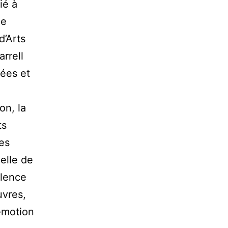
ié à
ie
d’Arts
rrell
sées et
on, la
ts
ges
elle de
olence
uvres,
’émotion