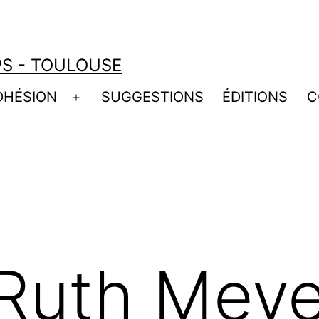
S - TOULOUSE
DHÉSION
SUGGESTIONS
ÉDITIONS
C
Ouvrir
le
menu
Ruth Meye