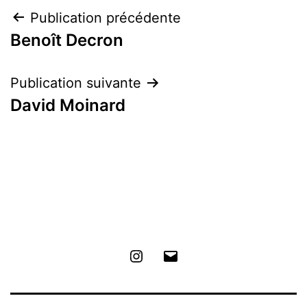
Navigation
Publication précédente
Benoît Decron
de
l’article
Publication suivante
David Moinard
Instagram
E-
mail