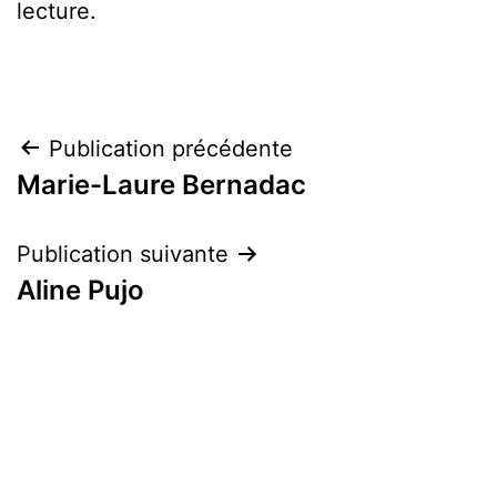
lecture.
Navigation
Publication précédente
Marie-Laure Bernadac
de
l’article
Publication suivante
Aline Pujo