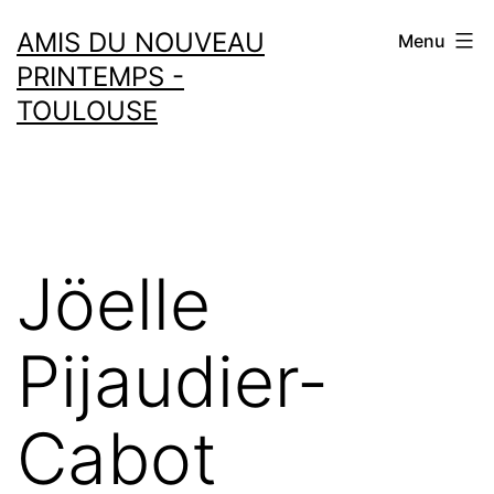
Aller
AMIS DU NOUVEAU
Menu
au
PRINTEMPS -
contenu
TOULOUSE
Jöelle
Pijaudier-
Cabot